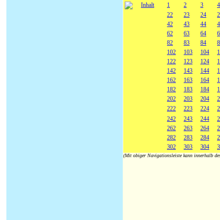
Inhalt
1
2
3
4
22
23
24
2
42
43
44
4
62
63
64
6
82
83
84
8
102
103
104
1
122
123
124
1
142
143
144
1
162
163
164
1
182
183
184
1
202
203
204
2
222
223
224
2
242
243
244
2
262
263
264
2
282
283
284
2
302
303
304
3
(Mit obiger Navigationsleiste kann innerhalb d