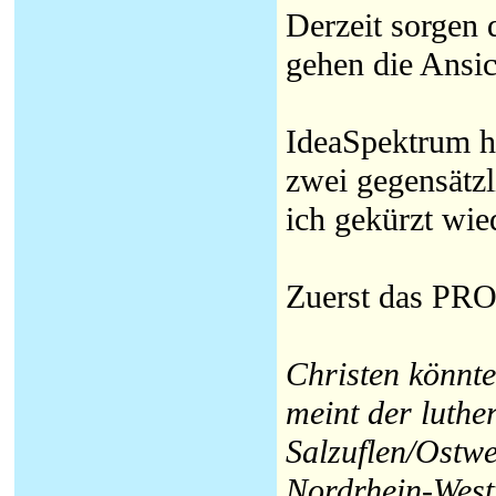
Derzeit sorgen 
gehen die Ansic
IdeaSpektrum ha
zwei gegensätzli
ich gekürzt wie
Zuerst das PRO
Christen könnt
meint der luth
Salzuflen/Ostwes
Nordrhein-Westf