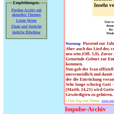
Empfehlungen:
Inseln v
Predigt-Archiv mit
aktuellen Themen
Letzte Worte
Gott wi
drum 
Zitate und Sprüche
für 
tägliche Bibellese
Wiede
Passend zur Jahr
Warnung:
Aber auch das Lied der,
neu sein (Off. 5,9). Zuv
Gemeinde-Geburt zur Entrü
kommen.
Nun gab der Iran offiziel
unvermeidlich und damit 
der die Entrückung voran
Sehr lange schwieg Gott -
(Matth. 24,21) wird Gott
Gewürdigten zu gehören, d
( Link-Tipp zum Thema:
www.go
Impulse-Archiv