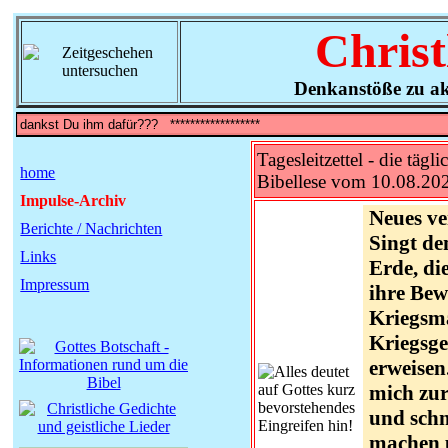
Christ
Denkanstöße zu ak
Tagesleitzettel - die tägli
home
Bibellese vom 10.08.20
Impulse-Archiv
Neues ve
Berichte / Nachrichten
Singt d
Links
Erde, die
Impressum
ihre Bew
Kriegsma
Kriegsge
erweisen
mich zur
und schn
machen u