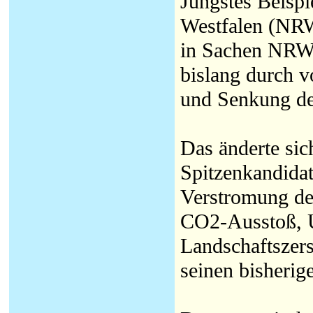
Jüngstes Beispi
Westfalen (NRW
in Sachen NRW e
bislang durch 
und Senkung de
Das änderte sic
Spitzenkandida
Verstromung de
CO2-Ausstoß, 
Landschaftszers
seinen bisherig