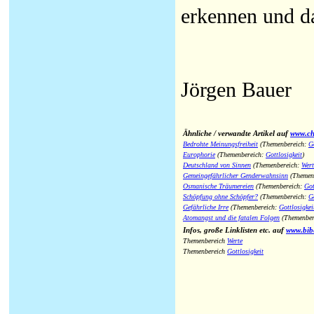
erkennen und d
Jörgen Bauer
Ähnliche / verwandte Artikel auf
www.chr
Bedrohte Meinungsfreiheit
(Themenbereich:
Go
Europhorie
(Themenbereich:
Gottlosigkeit
)
Deutschland von Sinnen
(Themenbereich:
Wert
Gemeingefährlicher Genderwahnsinn
(Themen
Osmanische Träumereien
(Themenbereich:
Got
Schöpfung ohne Schöpfer?
(Themenbereich:
Go
Gefährliche Irre
(Themenbereich:
Gottlosigkei
Atomangst und die fatalen Folgen
(Themenber
Infos, große Linklisten etc. auf
www.bib
Themenbereich
Werte
Themenbereich
Gottlosigkeit