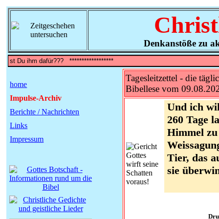
Christ
Denkanstöße zu ak
Tagesleitzettel - die tägli
home
Bibellese vom 09.08.20
Impulse-Archiv
Und ich wi
Berichte / Nachrichten
260 Tage l
Links
Himmel zu 
Impressum
Weissagung
Tier, das 
sie überwin
Dru