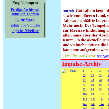
Empfehlungen:
Predigt-Archiv mit
Gott allein kennt
Aufruf:
aktuellen Themen
sowie vom dürren Land, we
Letzte Worte
Jahrwochenhälfte bis zum
Zitate und Sprüche
Mehr noch: Der Tempelbau-
zur Messias-Enthüllung u
tägliche Bibellese
allen muss aber der Absc
Kurz: Ob die aktuelle Dür
und vielmehr müsste die E
kann nur aufgerufen werd
( Link-Tipp zum Thema:
www.go
Impulse-Archiv
Inhalt
1
2
3
4
22
23
24
2
42
43
44
4
62
63
64
6
82
83
84
8
102
103
104
1
122
123
124
1
142
143
144
1
162
163
164
1