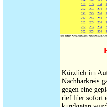
182
183
184
1
202
203
204
2
222
223
224
2
242
243
244
2
262
263
264
2
282
283
284
2
302
303
304
3
(Mit obiger Navigationsleiste kann innerhalb d
Kürzlich im Aut
Nachbarkreis ga
gegen eine gepl
rief hier sofor
kundgetan wurde