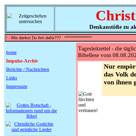
Christ
Denkanstöße zu ak
Tagesleitzettel - die tägli
home
Bibellese vom 08.08.20
Impulse-Archiv
Nur empört
Berichte / Nachrichten
das Volk de
Links
von ihnen 
Impressum