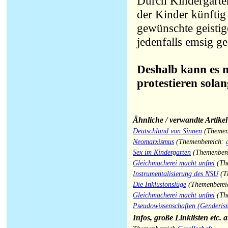
Durch Kindergarten
der Kinder künftig
gewünschte geisti
jedenfalls emsig ges
Deshalb kann es 
protestieren solan
Ähnliche / verwandte Artike
Deutschland von Sinnen
(Themen
Neomarxismus
(Themenbereich:
Sex im Kindergarten
(Themenber
Gleichmacherei macht unfrei
(Th
Instrumentalisierung des NSU
(T
Die Inklusionslüge
(Themenberei
Gleichmacherei macht unfrei
(Th
Pseudowissenschaften (Genderism
Infos, große Linklisten etc. 