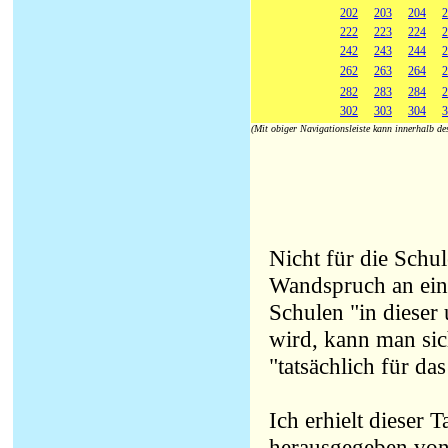
202
203
204
2
222
223
224
2
242
243
244
2
262
263
264
2
282
283
284
2
302
303
304
3
(Mit obiger Navigationsleiste kann innerhalb d
Nicht für die Schul
Wandspruch an ein
Schulen "in dieser 
wird, kann man si
"tatsächlich für da
Ich erhielt dieser 
herausgegeben von e