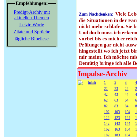
Empfehlungen:
Predigt-Archiv mit
Viele Leb
Zum Nachdenken:
aktuellen Themen
die Situationen in der Fa
Letzte Worte
nicht mehr schlafen. Sie 
Zitate und Sprüche
Und doch muss ich erkenne
vorbei bis es mich erreic
tägliche Bibellese
Prüfungen gar nicht auswe
hingestellt wo ich jetzt b
mir meint. Ich möchte mi
Demütig bringe ich alle B
Impulse-Archiv
Inhalt
1
2
3
4
22
23
24
2
42
43
44
4
62
63
64
6
82
83
84
8
102
103
104
1
122
123
124
1
142
143
144
1
162
163
164
1
182
183
184
1