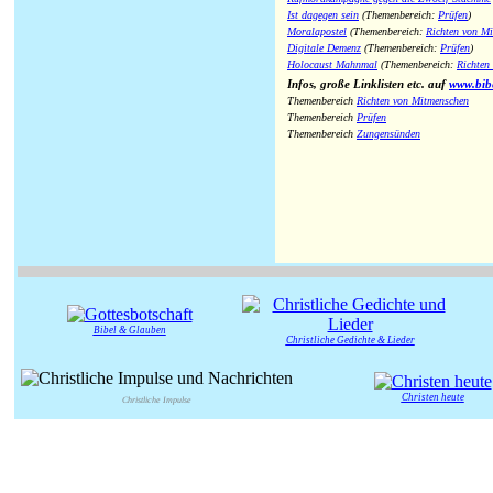
Ist dagegen sein
(Themenbereich:
Prüfen
)
Moralapostel
(Themenbereich:
Richten von M
Digitale Demenz
(Themenbereich:
Prüfen
)
Holocaust Mahnmal
(Themenbereich:
Richten
Infos, große Linklisten etc. auf
www.bib
Themenbereich
Richten von Mitmenschen
Themenbereich
Prüfen
Themenbereich
Zungensünden
Bibel & Glauben
Christliche Gedichte & Lieder
Christen heute
Christliche Impulse