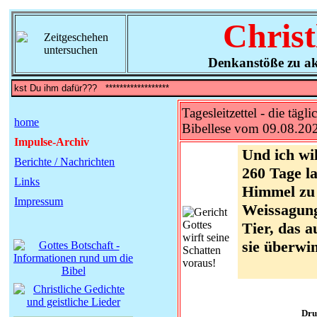
Christ
Denkanstöße zu ak
Tagesleitzettel - die tägli
home
Bibellese vom 09.08.20
Impulse-Archiv
Und ich wi
Berichte / Nachrichten
260 Tage l
Links
Himmel zu 
Impressum
Weissagung
Tier, das 
sie überwin
Dru