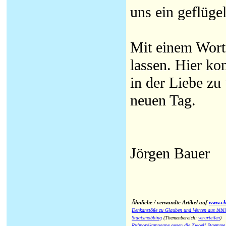
uns ein geflüge
Mit einem Wort,
lassen. Hier ko
in der Liebe zu
neuen Tag.
Jörgen Bauer
Ähnliche / verwandte Artikel auf
www.chr
Denkanstöße zu Glauben und Werten aus bibli
Staatsmobbing
(Themenbereich:
verurteilen
)
Rufmordkampagne gegen die Zwoelf Staemme