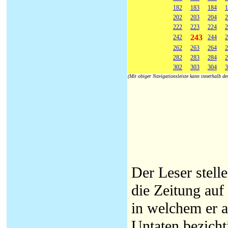
182
183
184
1
202
203
204
2
222
223
224
2
243
242
244
2
262
263
264
2
282
283
284
2
302
303
304
3
(Mit obiger Navigationsleiste kann innerhalb d
Der Leser stell
die Zeitung auf 
in welchem er a
Untaten bezicht