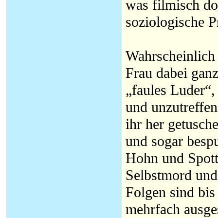
was filmisch d
soziologische P
Wahrscheinlich
Frau dabei gan
„faules Luder“,
und unzutreffend
ihr her getusch
und sogar besp
Hohn und Spott 
Selbstmord und 
Folgen sind bi
mehrfach ausges