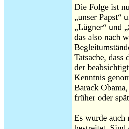
Die Folge ist n
„unser Papst“ 
„Lügner“ und „
das also nach w
Begleitumstände
Tatsache, dass 
der beabsichtig
Kenntnis genom
Barack Obama, d
früher oder spä
Es wurde auch 
bestreitet. Sin