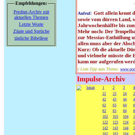
Empfehlungen:
Predigt-Archiv mit
Gott allein kennt
Aufruf:
aktuellen Themen
sowie vom dürren Land, we
Letzte Worte
Jahrwochenhälfte bis zum
Zitate und Sprüche
Mehr noch: Der Tempelbau-
zur Messias-Enthüllung u
tägliche Bibellese
allen muss aber der Absc
Kurz: Ob die aktuelle Dür
und vielmehr müsste die E
kann nur aufgerufen werd
( Link-Tipp zum Thema:
www.go
Impulse-Archiv
Inhalt
1
2
3
4
22
23
24
2
42
43
44
4
62
63
64
6
82
83
84
8
102
103
104
1
122
123
124
1
142
143
144
1
162
163
164
1