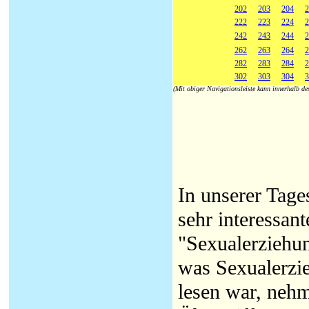
202
203
204
2
222
223
224
2
242
243
244
2
262
263
264
2
282
283
284
2
302
303
304
3
(Mit obiger Navigationsleiste kann innerhalb d
In unserer Tage
sehr interessan
"Sexualerziehun
was Sexualerzie
lesen war, nehm