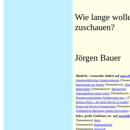
Wie lange woll
zuschauen?
Jörgen Bauer
Ähnliche / verwandte Artikel auf
www.chr
Gemeingefährlicher Genderwahnsinn
(Themen
Deutschland von Sinnen
(Themenbereich:
Gen
Widerstehen!
(Themenbereich:
Wertezerfall
)
Gleichmacherei macht unfrei
(Themenbereich
Pseudowissenschaften (Genderismus usw. )
(T
Scharia Police - die neuen Herren im Lande?
Porno und Perversi-Gesamtschule
(Themenber
Frühkindliche Betreuung hemmt Entwicklung
(
Infos, große Linklisten etc. auf
www.bib
Themenbereich
Werte
Themenbereich
Homosexualität
Themenbereich
Sexualität