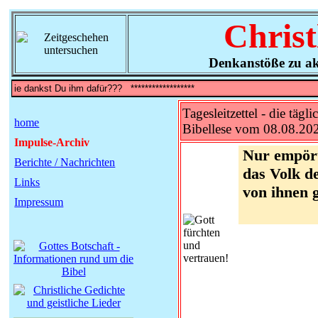
Christ
Denkanstöße zu ak
Tagesleitzettel - die tägli
home
Bibellese vom 08.08.20
Impulse-Archiv
Nur empört
Berichte / Nachrichten
das Volk de
Links
von ihnen 
Impressum