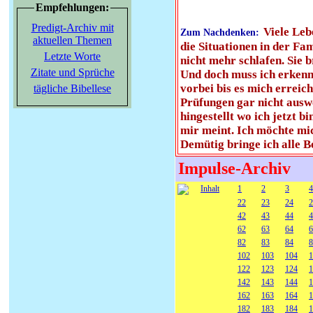
Empfehlungen:
Predigt-Archiv mit
Viele Leb
Zum Nachdenken:
aktuellen Themen
die Situationen in der Fa
Letzte Worte
nicht mehr schlafen. Sie 
Zitate und Sprüche
Und doch muss ich erkenne
vorbei bis es mich erreic
tägliche Bibellese
Prüfungen gar nicht auswe
hingestellt wo ich jetzt b
mir meint. Ich möchte mi
Demütig bringe ich alle B
Impulse-Archiv
Inhalt
1
2
3
4
22
23
24
2
42
43
44
4
62
63
64
6
82
83
84
8
102
103
104
1
122
123
124
1
142
143
144
1
162
163
164
1
182
183
184
1