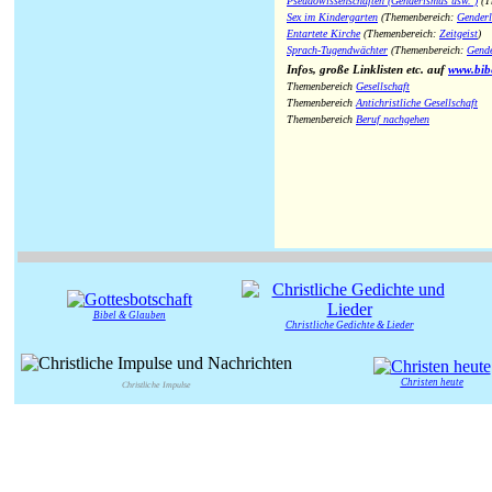
Pseudowissenschaften (Genderismus usw. )
(T
Sex im Kindergarten
(Themenbereich:
Gender
Entartete Kirche
(Themenbereich:
Zeitgeist
)
Sprach-Tugendwächter
(Themenbereich:
Gende
Infos, große Linklisten etc. auf
www.bib
Themenbereich
Gesellschaft
Themenbereich
Antichristliche Gesellschaft
Themenbereich
Beruf nachgehen
Bibel & Glauben
Christliche Gedichte & Lieder
Christen heute
Christliche Impulse