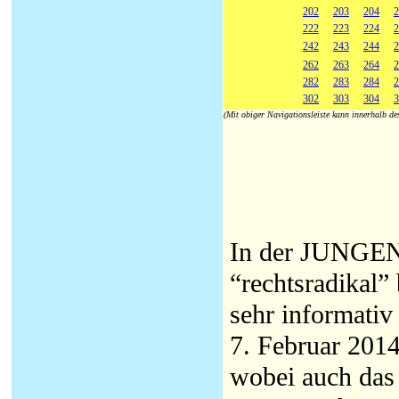
202
203
204
2
222
223
224
2
242
243
244
2
262
263
264
2
282
283
284
2
302
303
304
3
(Mit obiger Navigationsleiste kann innerhalb d
In der JUNGEN 
“rechtsradikal”
sehr informativ
7. Februar 2014
wobei auch das