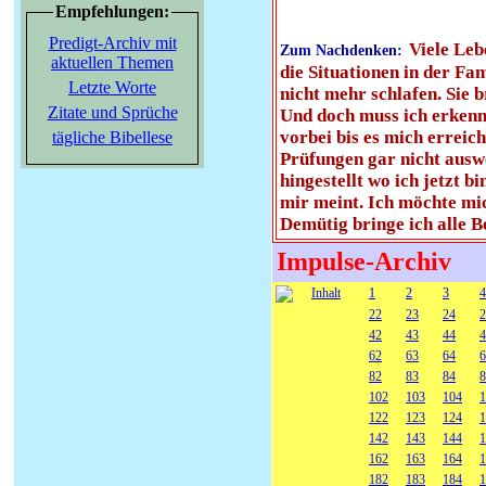
Empfehlungen:
Predigt-Archiv mit
Viele Leb
Zum Nachdenken:
aktuellen Themen
die Situationen in der Fa
Letzte Worte
nicht mehr schlafen. Sie 
Zitate und Sprüche
Und doch muss ich erkenne
vorbei bis es mich erreic
tägliche Bibellese
Prüfungen gar nicht auswe
hingestellt wo ich jetzt b
mir meint. Ich möchte mi
Demütig bringe ich alle B
Impulse-Archiv
Inhalt
1
2
3
4
22
23
24
2
42
43
44
4
62
63
64
6
82
83
84
8
102
103
104
1
122
123
124
1
142
143
144
1
162
163
164
1
182
183
184
1