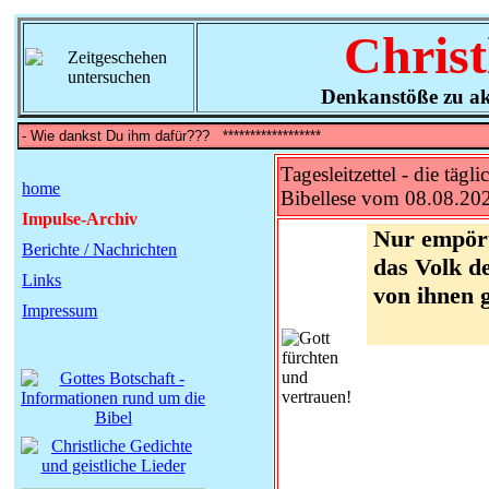
Christ
Denkanstöße zu ak
Tagesleitzettel - die tägli
home
Bibellese vom 08.08.20
Impulse-Archiv
Nur empört
Berichte / Nachrichten
das Volk de
Links
von ihnen 
Impressum