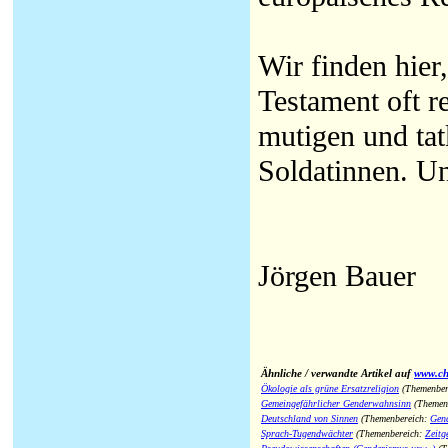
Wir finden hier
Testament oft r
mutigen und tat
Soldatinnen. Un
Jörgen Bauer
Ähnliche / verwandte Artikel auf
www.chr
Ökologie als grüne Ersatzreligion
(Themenber
Gemeingefährlicher Genderwahnsinn
(Themen
Deutschland von Sinnen
(Themenbereich:
Gen
Sprach-Tugendwächter
(Themenbereich:
Zeitg